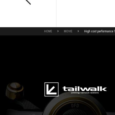
HOME
MOVIE
High cost performance 