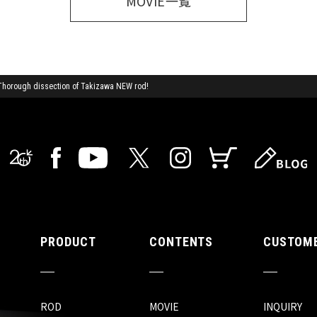
MOVIE一覧
Thorough dissection of Takizawa NEW rod!
PRODUCT
CONTENTS
CUSTOME
ROD
MOVIE
INQUIRY