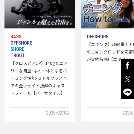
【エギング】超軽量！！
のエギングロッドを河野
が実釣解説!【エギストS
【クロスピアCP】140gとエア
リーな自重･手と一体となるパ
ーミング性能･ミドルクラスま
での全ウェイト抜群のキャス
トフィール【バーサタイル】
2026/02/02
2026/