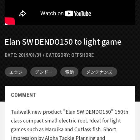
Elan SW DENDO150 to light game
DATE:
2019/01/31
/ CATEGORY:
OFFSHORE
エラン
デンドー
電動
メンテナンス
COMMENT
Tailwalk new product "Elan SW DENDO150" 150th
class compact small electric reel. Ideal for light
games such as Maruika and Cutlass fish. Short
impression by Alpha Tackle Planning and