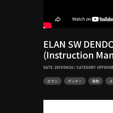
ELAN SW DENDO 
(Instruction Ma
DATE:
2019/04/26
/ CATEGORY:
OFFSHOR
エラン
デンドー
電動
メ