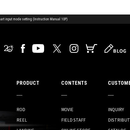
t input mode setting (Instruction Manual 10P)
PRODUCT
CONTENTS
CUSTOME
ROD
MOVIE
INQUIRY
REEL
FIELD STAFF
DISTRIBU